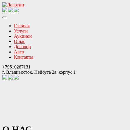
Главная
Услуги
Аукцион
О нас
Договор
Авто
Контакты
+79510267131
г. Владивосток, Нейбута 2а, корпус 1
О НАС